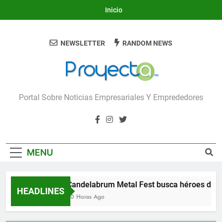
Skip
Inicio
to
content
NEWSLETTER
RANDOM NEWS
Proyecta
Portal Sobre Noticias Empresariales Y Emprededores
MENU
Candelabrum Metal Fest busca héroes de L
HEADLINES
20 Horas Ago