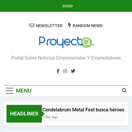
Skip
Inicio
to
content
NEWSLETTER
RANDOM NEWS
Proyecta
Portal Sobre Noticias Empresariales Y Emprededores
MENU
Candelabrum Metal Fest busca héroes de 
HEADLINES
1 Día Ago