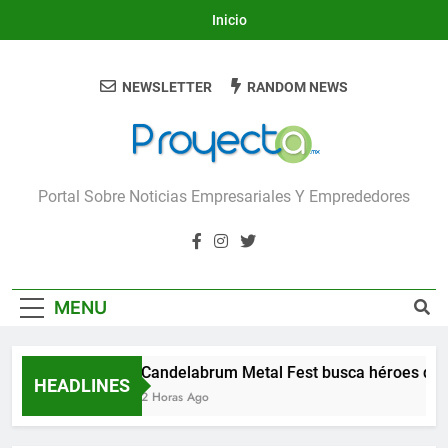
Skip
Inicio
to
content
NEWSLETTER
RANDOM NEWS
Proyecta
Portal Sobre Noticias Empresariales Y Emprededores
MENU
Candelabrum Metal Fest busca héroes de 
HEADLINES
2 Horas Ago