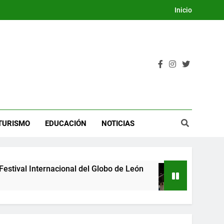
Inicio
TURISMO
EDUCACIÓN
NOTICIAS
 Internacional del Globo de León
Guanajuato s
3 Días Ago