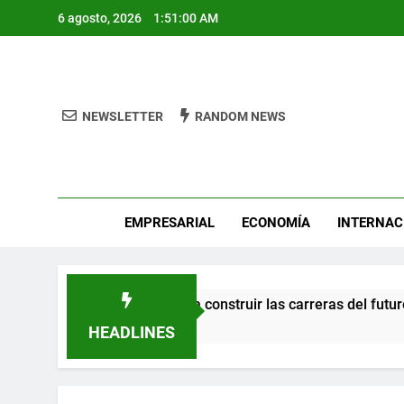
Skip
6 agosto, 2026
1:51:00 AM
to
content
NEWSLETTER
RANDOM NEWS
Pro
EMPRESARIAL
ECONOMÍA
INTERNAC
 talento mexicano para construir las carreras del futuro
HEADLINES