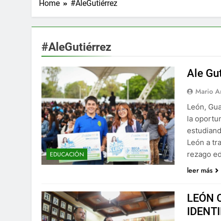
Home
#AleGutiérrez
#AleGutiérrez
Ale Gu
Mario A
León, Gua
la oportu
estudiand
León a tr
rezago ed
EDUCACIÓN
leer más
LEÓN 
IDENT