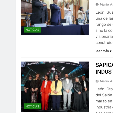
Mario A
León, Gua
una de la
rango de 
NOTICIAS
sino la c
visionari
construid
leer más
SAPIC
INDUS
Mario A
León, Gto
del Salón 
marzo en 
NOTICIAS
Industria