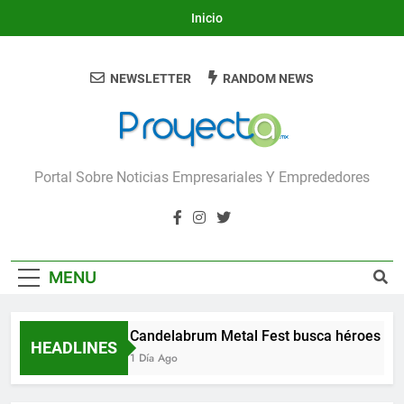
Skip
Inicio
to
content
NEWSLETTER
RANDOM NEWS
Proyecta
Portal Sobre Noticias Empresariales Y Emprededores
MENU
Candelabrum Metal Fest busca héroes de
HEADLINES
1 Día Ago