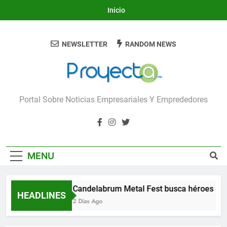
Skip
Inicio
to
content
NEWSLETTER
RANDOM NEWS
Proyecta
Portal Sobre Noticias Empresariales Y Emprededores
MENU
Candelabrum Metal Fest busca héroes de 
HEADLINES
2 Días Ago