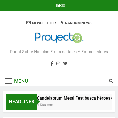
Skip
Inicio
to
content
NEWSLETTER
RANDOM NEWS
Proyecta
Portal Sobre Noticias Empresariales Y Emprededores
MENU
Candelabrum Metal Fest busca héroes de 
HEADLINES
4 Días Ago