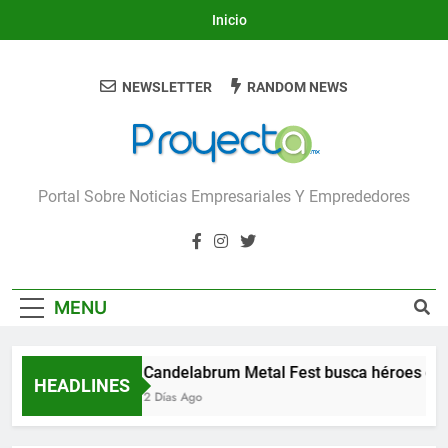
Skip
Inicio
to
content
NEWSLETTER
RANDOM NEWS
Proyecta
Portal Sobre Noticias Empresariales Y Emprededores
MENU
Candelabrum Metal Fest busca héroes de 
HEADLINES
2 Días Ago