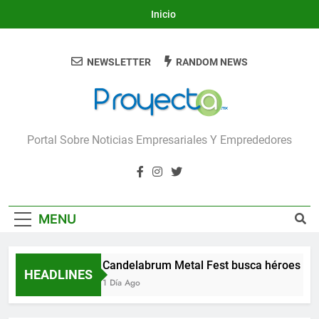
Skip
Inicio
to
content
NEWSLETTER
RANDOM NEWS
Proyecta
Portal Sobre Noticias Empresariales Y Emprededores
MENU
Candelabrum Metal Fest busca héroes de
HEADLINES
1 Día Ago