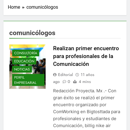
Home
comunicólogos
comunicólogos
Realizan primer encuentro
CONSULTORÍA
para profesionales de la
EDUCACIÓN
Comunicación
NOTICIAS
Editorial
11 años
PERFIL
ago
0
4 mins
EMPRESARIAL
Redacción Proyecta. Mx .- Con
gran éxito se realizó el primer
encuentro organizado por
ComWorking en Bigtosttada para
profesionales y estudiantes de
Comunicación, billig nike air