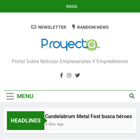
Skip
Inicio
to
content
NEWSLETTER
RANDOM NEWS
Proyecta
Portal Sobre Noticias Empresariales Y Emprededores
MENU
Candelabrum Metal Fest busca héroes de
HEADLINES
4 Días Ago