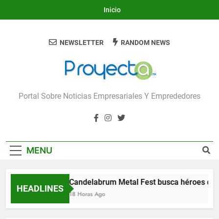
Skip
Inicio
to
content
NEWSLETTER
RANDOM NEWS
Proyecta
Portal Sobre Noticias Empresariales Y Emprededores
MENU
Candelabrum Metal Fest busca héroes de 
HEADLINES
18 Horas Ago