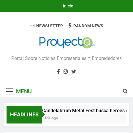
Skip
Inicio
to
content
NEWSLETTER
RANDOM NEWS
Proyecta
Portal Sobre Noticias Empresariales Y Emprededores
MENU
Candelabrum Metal Fest busca héroes de 
HEADLINES
1 Día Ago