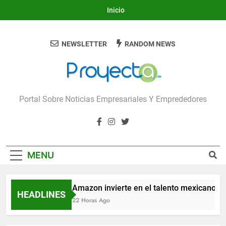
Skip
Inicio
to
content
NEWSLETTER
RANDOM NEWS
Proyecta
Portal Sobre Noticias Empresariales Y Emprededores
MENU
Amazon invierte en el talento mexicano par
HEADLINES
22 Horas Ago