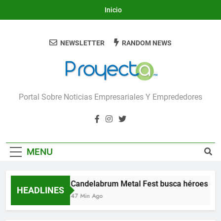
Skip
Inicio
to
content
NEWSLETTER
RANDOM NEWS
Proyecta
Portal Sobre Noticias Empresariales Y Emprededores
MENU
Candelabrum Metal Fest busca héroes de 
HEADLINES
47 Min Ago