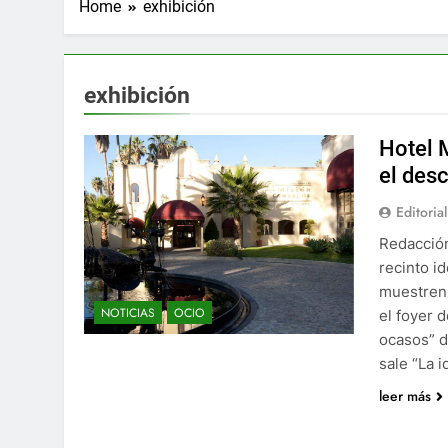
Home
exhibición
exhibición
Hotel 
el des
Editorial
Redacción
recinto i
muestren 
NOTICIAS
OCIO
el foyer d
ocasos” d
sale “La 
leer más