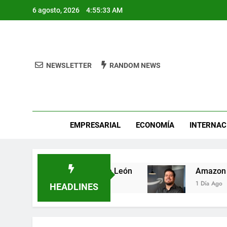
Skip
6 agosto, 2026
4:55:33 AM
to
content
NEWSLETTER
RANDOM NEWS
Pro
EMPRESARIAL
ECONOMÍA
INTERNAC
etal Fest busca héroes de León
Amazon invie
1 Día Ago
HEADLINES