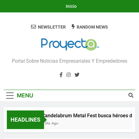
Skip
Inicio
to
content
NEWSLETTER
RANDOM NEWS
Proyecta
Portal Sobre Noticias Empresariales Y Emprededores
MENU
Candelabrum Metal Fest busca héroes de L
HEADLINES
1 Día Ago