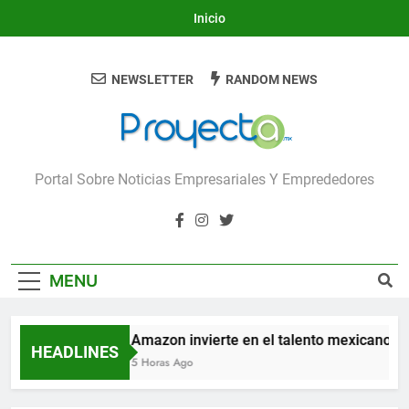
Skip
Inicio
to
content
NEWSLETTER
RANDOM NEWS
Proyecta
Portal Sobre Noticias Empresariales Y Emprededores
MENU
Amazon invierte en el talento mexicano par
HEADLINES
5 Horas Ago