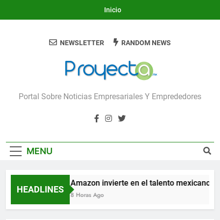
Skip
Inicio
to
content
NEWSLETTER
RANDOM NEWS
Proyecta
Portal Sobre Noticias Empresariales Y Emprededores
MENU
Amazon invierte en el talento mexicano par
HEADLINES
8 Horas Ago