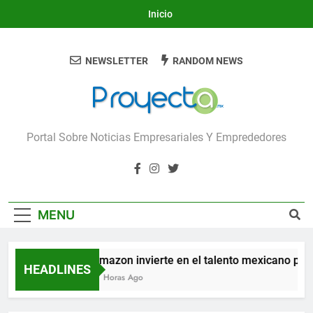
Skip
Inicio
to
content
NEWSLETTER
RANDOM NEWS
Proyecta
Portal Sobre Noticias Empresariales Y Emprededores
MENU
Amazon invierte en el talento mexicano para c
HEADLINES
17 Horas Ago