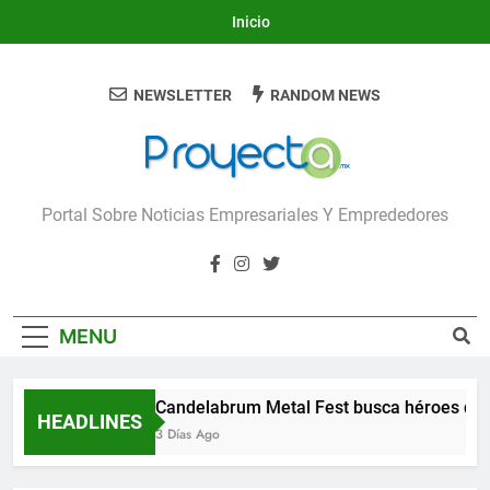
Skip
Inicio
to
content
NEWSLETTER
RANDOM NEWS
Proyecta
Portal Sobre Noticias Empresariales Y Emprededores
MENU
Candelabrum Metal Fest busca héroes de 
HEADLINES
3 Días Ago