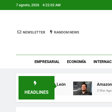
Skip
7 agosto, 2026
4:22:02 AM
to
content
NEWSLETTER
RANDOM NEWS
Pro
EMPRESARIAL
ECONOMÍA
INTERNAC
etal Fest busca héroes de León
Amazon invie
2 Días Ago
HEADLINES