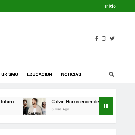
Inicio
TURISMO
EDUCACIÓN
NOTICIAS
ro
Calvin Harris encenderá la Dream Night del
3 Días Ago