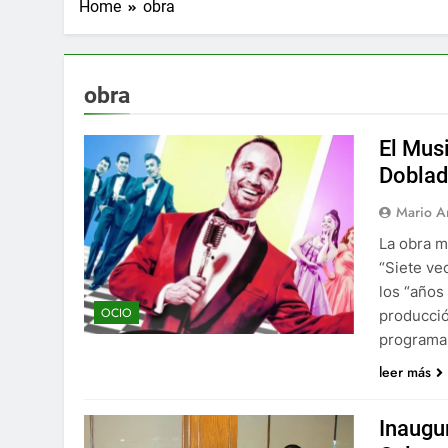
Home
obra
obra
El Musi
Dobla
Mario A
La obra m
“Siete ve
los “años
OCIO
producció
programa 
leer más
Inaugu