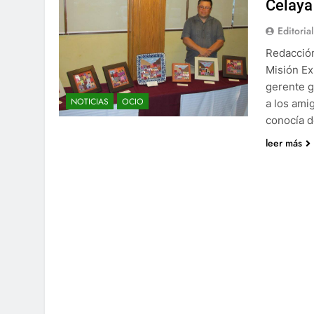
Celaya
Editorial
Redacción
Misión Exp
gerente g
NOTICIAS
OCIO
a los ami
conocía 
leer más