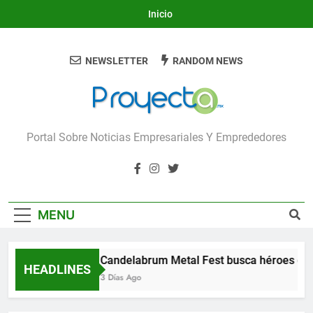
Skip
Inicio
to
content
NEWSLETTER
RANDOM NEWS
Proyecta
Portal Sobre Noticias Empresariales Y Emprededores
MENU
Candelabrum Metal Fest busca héroes de 
HEADLINES
3 Días Ago