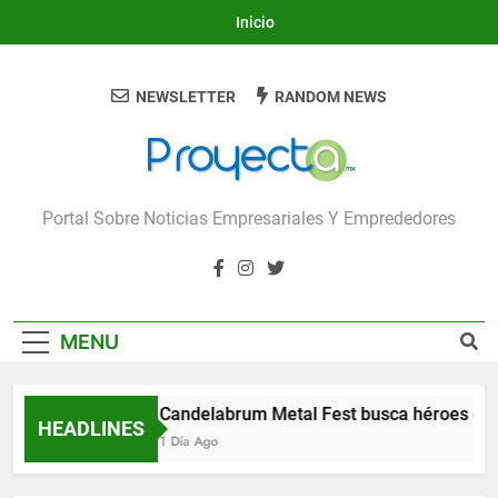
Skip
Inicio
to
content
NEWSLETTER
RANDOM NEWS
Proyecta
Portal Sobre Noticias Empresariales Y Emprededores
MENU
Candelabrum Metal Fest busca héroes de 
HEADLINES
1 Día Ago