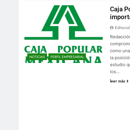
Caja P
import
Editorial
Redacción
compromis
como una
NOTICIAS
PERFIL EMPRESARIAL
la posici
estudio q
los…
leer más