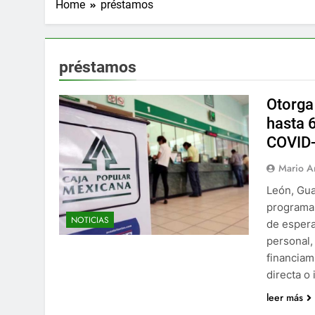
Home
préstamos
préstamos
Otorga
hasta 
COVID
Mario A
León, Gua
programa 
NOTICIAS
de espera
personal,
financiam
directa o
leer más