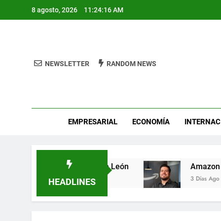
Skip
8 agosto, 2026
11:24:16 AM
to
content
NEWSLETTER
RANDOM NEWS
Pro
EMPRESARIAL
ECONOMÍA
INTERNAC
tal Fest busca héroes de León
Amazon invier
3 Días Ago
HEADLINES