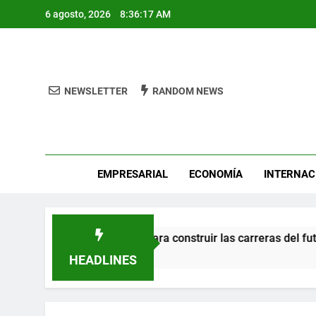
Skip
6 agosto, 2026
8:36:17 AM
to
content
NEWSLETTER
RANDOM NEWS
Pro
EMPRESARIAL
ECONOMÍA
INTERNAC
e en el talento mexicano para construir las carreras del futuro
HEADLINES