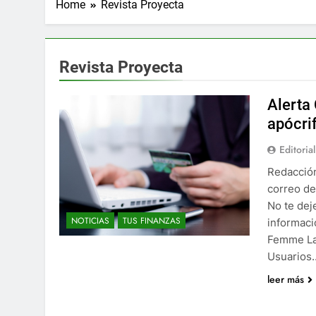
Home
Revista Proyecta
Revista Proyecta
Alerta
apócri
Editorial
Redacción
correo de
No te dej
NOTICIAS
TUS FINANZAS
informaci
Femme La 
Usuarios
leer más