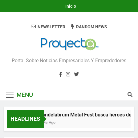
Skip
Inicio
to
content
NEWSLETTER
RANDOM NEWS
Proyecta
Portal Sobre Noticias Empresariales Y Emprededores
MENU
Candelabrum Metal Fest busca héroes de Le
HEADLINES
1 Día Ago