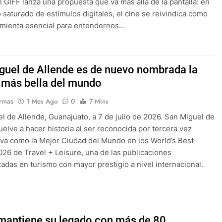
el GIFF lanza una propuesta que va más allá de la pantalla: en
saturado de estímulos digitales, el cine se reivindica como
amienta esencial para entendernos…
guel de Allende es de nuevo nombrada la
 más bella del mundo
rmas
1 Mes Ago
0
7 Mins
l de Allende, Guanajuato, a 7 de julio de 2026. San Miguel de
uelve a hacer historia al ser reconocida por tercera vez
va como la Mejor Ciudad del Mundo en los World’s Best
26 de Travel + Leisure, una de las publicaciones
zadas en turismo con mayor prestigio a nivel internacional.
mantiene su legado con más de 80