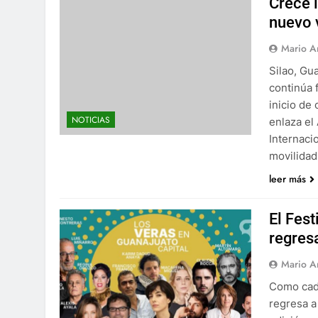
Crece 
nuevo 
Mario A
Silao, Gu
continúa 
inicio de
NOTICIAS
enlaza el
Internaci
movilidad
leer más
El Fest
regresa
Mario A
Como cada
regresa a 