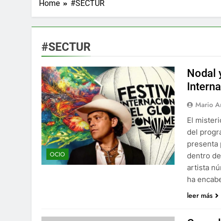
Home
#SECTUR
#SECTUR
Nodal y
Intern
Mario A
El mister
del progr
presenta 
OCIO
dentro de
artista n
ha encab
leer más