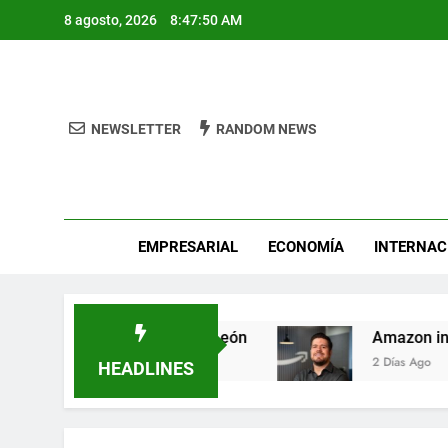
Skip
8 agosto, 2026
8:47:50 AM
to
content
NEWSLETTER
RANDOM NEWS
Pro
EMPRESARIAL
ECONOMÍA
INTERNAC
Fest busca héroes de León
Amazon invierte e
2 Días Ago
HEADLINES