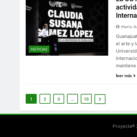
activid
Intern
Mario A
Guanajuat
el arte y
NOTICIAS
Universid
Internaci
mantiene 
leer más
1
2
3
…
10
Proyecta®