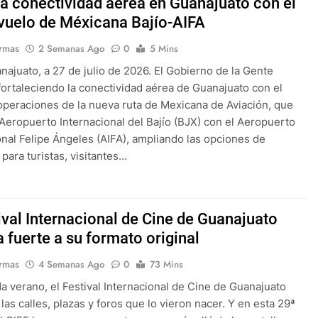
la conectividad aérea en Guanajuato con el
vuelo de Méxicana Bajío-AIFA
rmas
2 Semanas Ago
0
5 Mins
anajuato, a 27 de julio de 2026. El Gobierno de la Gente
fortaleciendo la conectividad aérea de Guanajuato con el
 operaciones de la nueva ruta de Mexicana de Aviación, que
 Aeropuerto Internacional del Bajío (BJX) con el Aeropuerto
onal Felipe Ángeles (AIFA), ampliando las opciones de
 para turistas, visitantes…
ival Internacional de Cine de Guanajuato
 fuerte a su formato original
rmas
4 Semanas Ago
0
73 Mins
 verano, el Festival Internacional de Cine de Guanajuato
las calles, plazas y foros que lo vieron nacer. Y en esta 29ª