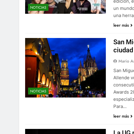
edición, 
NOTICIAS
un mundo 
una herr
leer más
San Mi
ciudad
Mario A
San Migue
Allende v
consecuti
NOTICIAS
Awards 20
especiali
Para…
leer más
La UG 