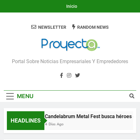
Skip
Inicio
to
content
NEWSLETTER
RANDOM NEWS
Proyecta
Portal Sobre Noticias Empresariales Y Emprededores
MENU
Candelabrum Metal Fest busca héroes de 
HEADLINES
4 Días Ago