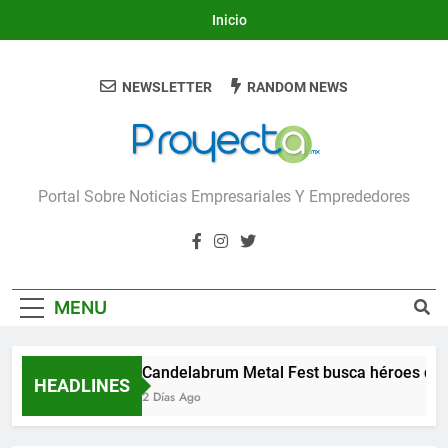
Skip
Inicio
to
content
NEWSLETTER
RANDOM NEWS
Proyecta
Portal Sobre Noticias Empresariales Y Emprededores
MENU
Candelabrum Metal Fest busca héroes de 
HEADLINES
2 Días Ago