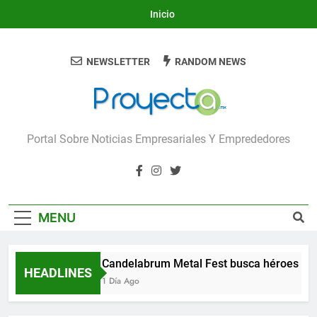
Skip
Inicio
to
content
NEWSLETTER
RANDOM NEWS
Proyecta
Portal Sobre Noticias Empresariales Y Emprededores
MENU
Candelabrum Metal Fest busca héroes de
HEADLINES
1 Día Ago