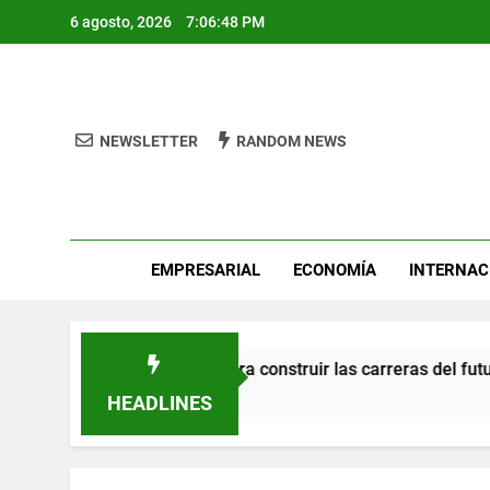
Skip
6 agosto, 2026
7:06:48 PM
to
content
NEWSLETTER
RANDOM NEWS
Pro
EMPRESARIAL
ECONOMÍA
INTERNAC
en el talento mexicano para construir las carreras del futuro
HEADLINES