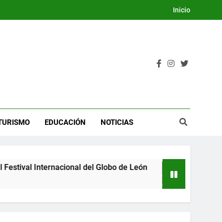
Inicio
TURISMO
EDUCACIÓN
NOTICIAS
tival Internacional del Globo de León
Guanaju
3 Días Ag