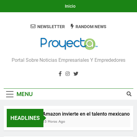
Skip
Inicio
to
content
NEWSLETTER
RANDOM NEWS
Proyecta
Portal Sobre Noticias Empresariales Y Emprededores
MENU
Amazon invierte en el talento mexicano para 
HEADLINES
15 Horas Ago