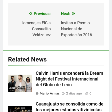
Previous:
Next:
Navegación
de
Homenajea FIC a
Invitan a Premio
Consuelito
Nacional de
entradas
Velázquez
Exportación 2016
Related News
Calvin Harris encenderá la Dream
Night del Festival Internacional
del Globo de León
Mario Armas
2 días ago
0
Guanajuato se consolida como de
los mejores estados vitivinicolas