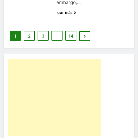
embargo,…
leer más
1
2
3
…
14