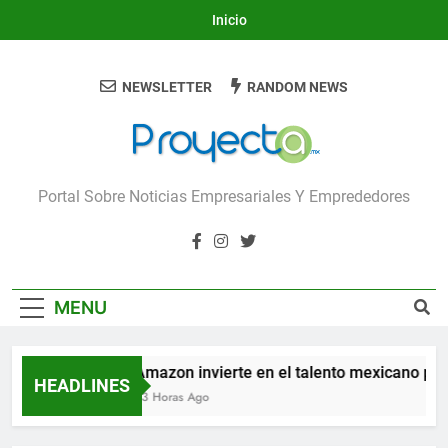
Skip
Inicio
to
content
NEWSLETTER
RANDOM NEWS
Proyecta
Portal Sobre Noticias Empresariales Y Emprededores
MENU
Amazon invierte en el talento mexicano para 
HEADLINES
23 Horas Ago