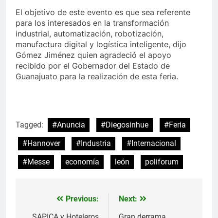
El objetivo de este evento es que sea referente
para los interesados en la transformación
industrial, automatización, robotización,
manufactura digital y logística inteligente, dijo
Gómez Jiménez quien agradeció el apoyo
recibido por el Gobernador del Estado de
Guanajuato para la realización de esta feria.
Tagged:
#Anuncia
#Diegosinhue
#Feria
#Hannover
#Industria
#Internacional
#Messe
economía
león
poliforum
Previous:
Next:
Navegación
SAPICA y Hoteleros
Gran derrama