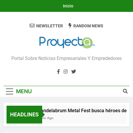
Skip
Inicio
to
content
NEWSLETTER
RANDOM NEWS
Proyecta
Portal Sobre Noticias Empresariales Y Emprededores
MENU
Candelabrum Metal Fest busca héroes de Leó
HEADLINES
1 Día Ago