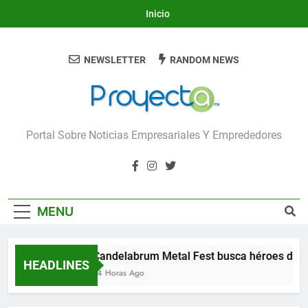
Skip
Inicio
to
content
NEWSLETTER
RANDOM NEWS
Proyecta
Portal Sobre Noticias Empresariales Y Emprededores
MENU
Candelabrum Metal Fest busca héroes de L
HEADLINES
14 Horas Ago