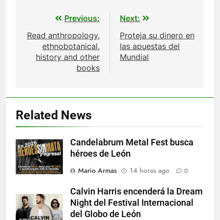
Navegación
Previous:
Next:
de
Read anthropology,
Proteja su dinero en
entradas
ethnobotanical,
las apuestas del
history and other
Mundial
books
Related News
Candelabrum Metal Fest busca
héroes de León
Mario Armas
14 horas ago
0
Calvin Harris encenderá la Dream
Night del Festival Internacional
del Globo de León