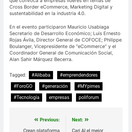
que convoca a empresas líderes en temas de
Cross Border eCommerce, Marketing Digital y
sustentabilidad en la industria 4.0.
En el evento participaron Mauricio Usabiaga
Secretario de Desarrollo Económico; Luis Ernesto
Rojas Ávila, Director General de COFOCE; Philippe
Boulanger, Vicepresidente de “eCommerce” y el
Coordinador General de Comunicación Social,
Alan Sahir Márquez Becerra.
Tagged:
#Alibaba
#emprendendores
#ForoGO
#generación
#MYpimes
#Tecnología
empresas
poliforum
Previous:
Next:
Navegación
de
Crean plataforma
Cari AI el mejor