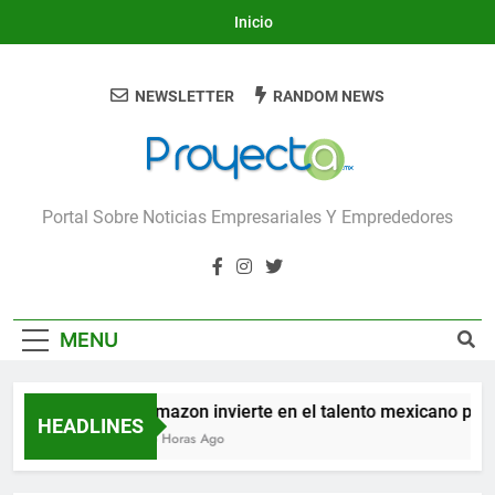
Skip
Inicio
to
content
NEWSLETTER
RANDOM NEWS
Proyecta
Portal Sobre Noticias Empresariales Y Emprededores
MENU
Amazon invierte en el talento mexicano para co
HEADLINES
15 Horas Ago