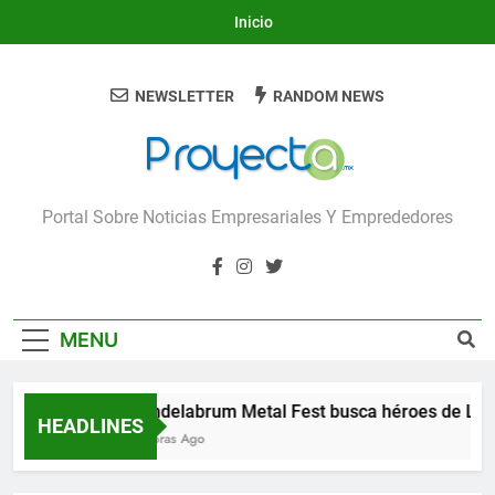
Skip
Inicio
to
content
NEWSLETTER
RANDOM NEWS
Proyecta
Portal Sobre Noticias Empresariales Y Emprededores
MENU
Candelabrum Metal Fest busca héroes de León
HEADLINES
5 Horas Ago