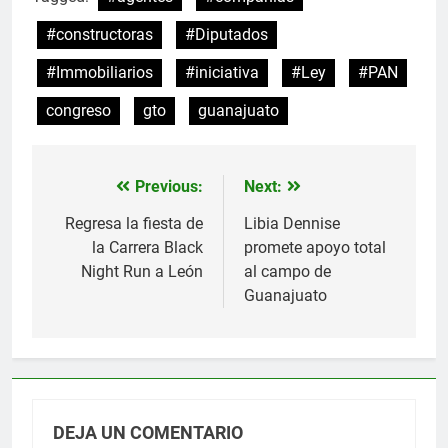
#constructoras
#Diputados
#Immobiliarios
#iniciativa
#Ley
#PAN
congreso
gto
guanajuato
Previous:
Next:
Navegación
de
Regresa la fiesta de
Libia Dennise
la Carrera Black
promete apoyo total
entradas
Night Run a León
al campo de
Guanajuato
DEJA UN COMENTARIO