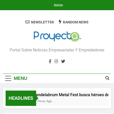
Skip
Inicio
to
content
NEWSLETTER
RANDOM NEWS
Proyecta
Portal Sobre Noticias Empresariales Y Emprededores
MENU
Candelabrum Metal Fest busca héroes de Le
HEADLINES
18 Horas Ago