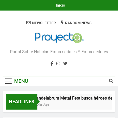
Skip
Inicio
to
content
NEWSLETTER
RANDOM NEWS
Proyecta
Portal Sobre Noticias Empresariales Y Emprededores
MENU
Candelabrum Metal Fest busca héroes de Leó
HEADLINES
3 Días Ago