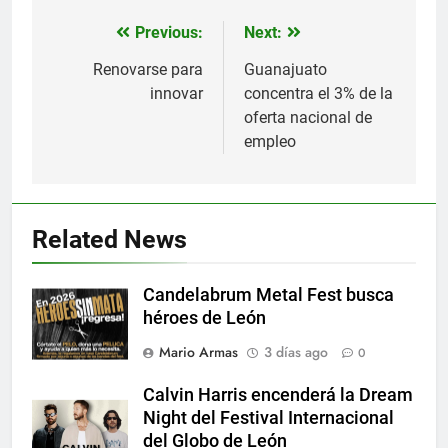
Previous:
Next:
Navegación
de
Renovarse para
Guanajuato
innovar
concentra el 3% de la
entradas
oferta nacional de
empleo
Related News
Candelabrum Metal Fest busca
héroes de León
Mario Armas
3 días ago
0
Calvin Harris encenderá la Dream
Night del Festival Internacional
del Globo de León