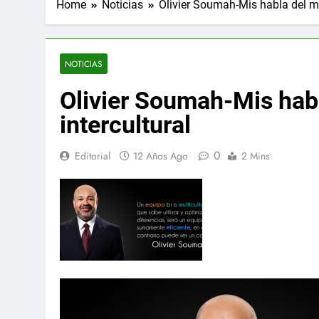
Home
Noticias
Olivier Soumah-Mis habla del m
NOTICIAS
Olivier Soumah-Mis ha
intercultural
0
Editorial
12 Años Ago
2 Mins