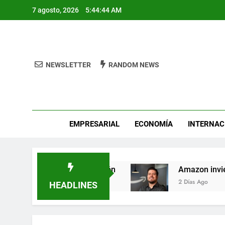
Skip
7 agosto, 2026
5:44:45 AM
to
content
NEWSLETTER
RANDOM NEWS
Pro
EMPRESARIAL
ECONOMÍA
INTERNAC
 busca héroes de León
Amazon invierte en el 
2 Días Ago
HEADLINES