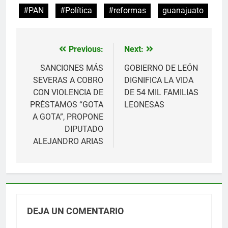
#PAN
#Política
#reformas
guanajuato
Previous:
Next:
Navegación
de
SANCIONES MÁS
GOBIERNO DE LEÓN
SEVERAS A COBRO
DIGNIFICA LA VIDA
entradas
CON VIOLENCIA DE
DE 54 MIL FAMILIAS
PRÉSTAMOS “GOTA
LEONESAS
A GOTA”, PROPONE
DIPUTADO
ALEJANDRO ARIAS
DEJA UN COMENTARIO