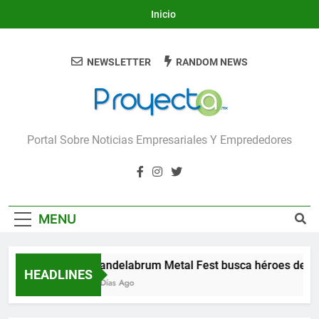
Skip
Inicio
to
content
NEWSLETTER
RANDOM NEWS
Proyecta
Portal Sobre Noticias Empresariales Y Emprededores
MENU
Candelabrum Metal Fest busca héroes de Le
HEADLINES
2 Días Ago