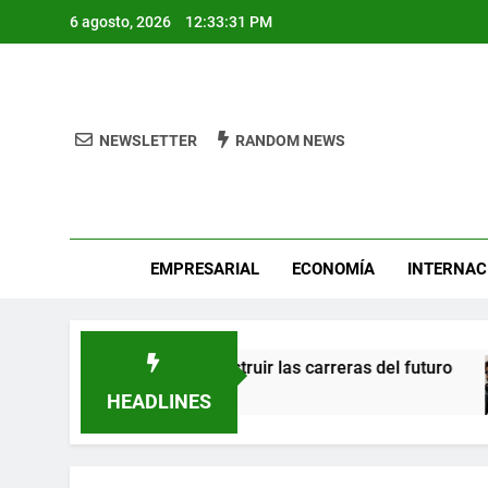
Skip
6 agosto, 2026
12:33:33 PM
to
content
NEWSLETTER
RANDOM NEWS
Pro
EMPRESARIAL
ECONOMÍA
INTERNAC
construir las carreras del futuro
Calvin Harri
2 Días Ago
HEADLINES