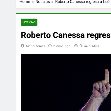
Home
Noticias
Roberto Canessa regresa a Leó
NOTICIAS
Roberto Canessa regres
0
Mario Armas
2 Años Ago
2 Mins