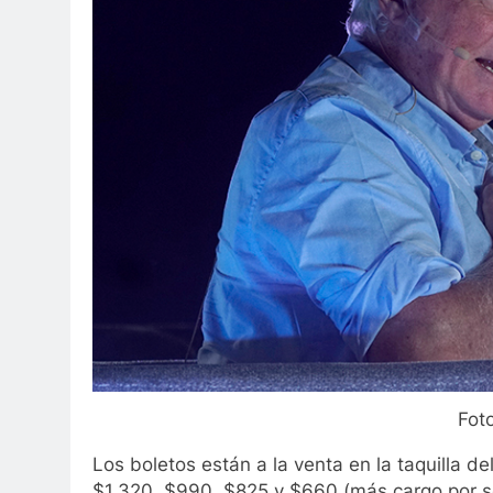
Fot
Los boletos están a la venta en la taquilla de
$1,320, $990, $825 y $660 (más cargo por se