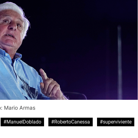
o: Mario Armas
#ManuelDoblado
#RobertoCanessa
#superviviente