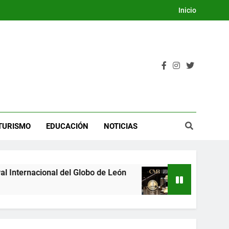
Inicio
TURISMO
EDUCACIÓN
NOTICIAS
o de León
Guanajuato se consolida como de los
3 Días Ago