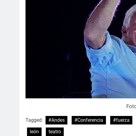
Fot
Tagged:
#Andes
#Conferencia
#fuerza
león
teatro