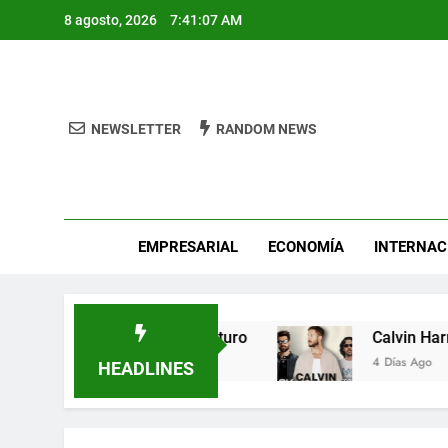
Skip
8 agosto, 2026
7:41:08 AM
to
content
NEWSLETTER
RANDOM NEWS
Pro
EMPRESARIAL
ECONOMÍA
INTERNAC
as carreras del futuro
Calvin Harris encenderá
4 Días Ago
HEADLINES