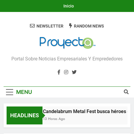
Skip
Inicio
to
content
NEWSLETTER
RANDOM NEWS
Proyecta
Portal Sobre Noticias Empresariales Y Emprededores
MENU
Candelabrum Metal Fest busca héroes de 
HEADLINES
13 Horas Ago