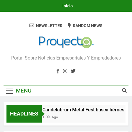
Skip
Inicio
to
content
NEWSLETTER
RANDOM NEWS
Proyecta
Portal Sobre Noticias Empresariales Y Emprededores
MENU
Candelabrum Metal Fest busca héroes de
HEADLINES
1 Día Ago