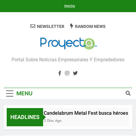
Skip
Inicio
to
content
NEWSLETTER
RANDOM NEWS
Proyecta
Portal Sobre Noticias Empresariales Y Emprededores
MENU
Candelabrum Metal Fest busca héroes de
HEADLINES
3 Días Ago