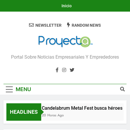
Skip
Inicio
to
content
NEWSLETTER
RANDOM NEWS
Proyecta
Portal Sobre Noticias Empresariales Y Emprededores
MENU
Candelabrum Metal Fest busca héroes de
HEADLINES
20 Horas Ago