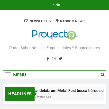
Skip
Inicio
to
content
NEWSLETTER
RANDOM NEWS
Proyecta
Portal Sobre Noticias Empresariales Y Emprededores
MENU
Candelabrum Metal Fest busca héroes de L
HEADLINES
10 Horas Ago