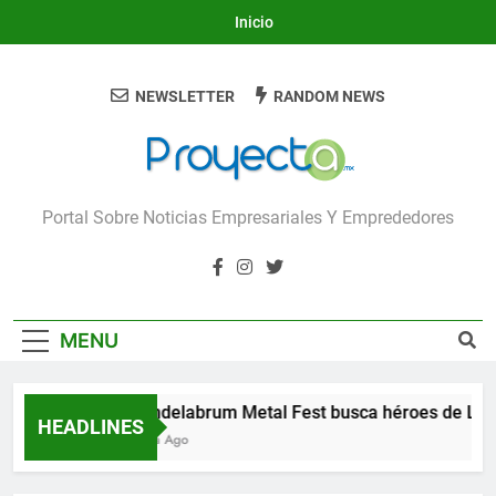
Skip
Inicio
to
content
NEWSLETTER
RANDOM NEWS
Proyecta
Portal Sobre Noticias Empresariales Y Emprededores
MENU
Candelabrum Metal Fest busca héroes de León
HEADLINES
1 Día Ago