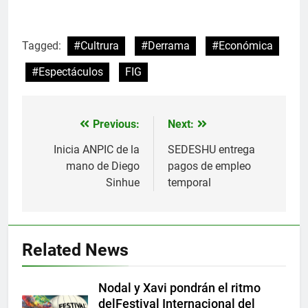
Tagged:
#Cultrura
#Derrama
#Económica
#Espectáculos
FIG
Previous:
Next:
Navegación
de
Inicia ANPIC de la
SEDESHU entrega
mano de Diego
pagos de empleo
entradas
Sinhue
temporal
Related News
Nodal y Xavi pondrán el ritmo
delFestival Internacional del