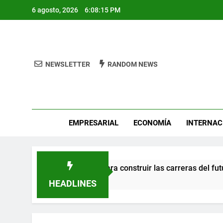
Skip
6 agosto, 2026
6:08:15 PM
to
content
NEWSLETTER
RANDOM NEWS
Pro
EMPRESARIAL
ECONOMÍA
INTERNAC
en el talento mexicano para construir las carreras del futuro
HEADLINES