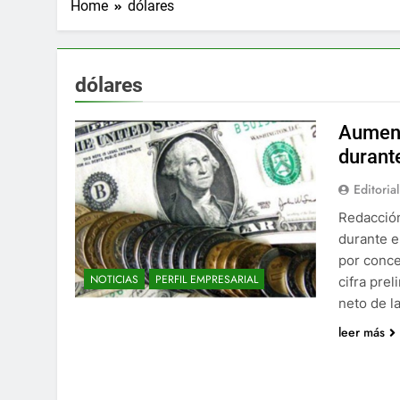
Home
dólares
dólares
Aument
durant
Editorial
Redacción
durante e
por conce
NOTICIAS
PERFIL EMPRESARIAL
cifra pre
neto de l
leer más