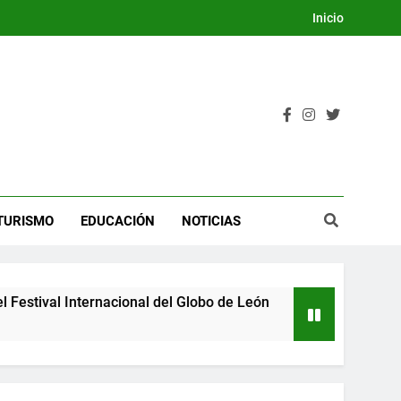
Inicio
TURISMO
EDUCACIÓN
NOTICIAS
tival Internacional del Globo de León
Guanaju
3 Días Ag